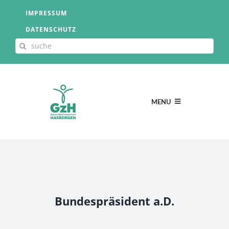
Zum
IMPRESSUM
Inhalt
DATENSCHUTZ
springen
Suche
nach:
MENU
GZH STARTSEITE
PARTNER
Bundespräsident a.D.
HAUSÄRZTLICHE GEMEINSCHAFTSPRAXIS HASBERGEN
BLOG