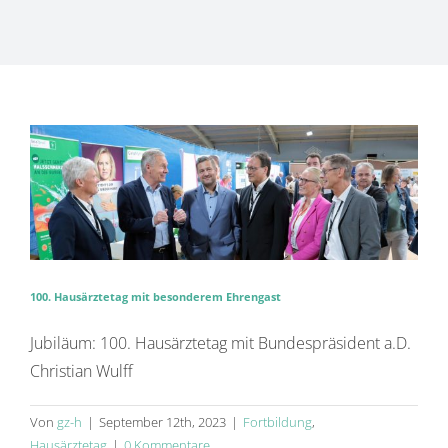
APOTHEKE HASBERGEN
KONTAKT
HAND IN HAND AMBULANTER PFLEGEDIENST
INSTITUT FÜR PRÄVENTIVMEDIZIN
ZAHNARZT DR. WEHNER
PHYSIOTHERAPIE TANJA BORGELT
100. Hausärztetag mit besonderem Ehrengast
Jubiläum: 100. Hausärztetag mit Bundespräsident a.D.
DENTALLABOR MEYERSCHMELZER
Christian Wulff
Von
gz-h
|
September 12th, 2023
|
Fortbildung
,
BEAUTY TIME
Hausärztetag
|
0 Kommentare