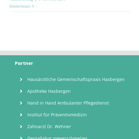
Weiterlesen
BEAUTY TIME HAIR
EBENFALLS IM GESUNDHEITSZENTRUM HASBERGEN ZU FINDEN
Partner
Hausärztliche Gemeinschaftspraxis Hasbergen
Apotheke Hasbergen
Hand in Hand Ambulanter Pflegedienst
Institut für Präventivmedizin
Zahnarzt Dr. Wehner
Dentallabor meyerschmelzer