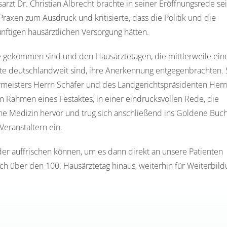
rzt Dr. Christian Albrecht brachte in seiner Eröffnungsrede se
xen zum Ausdruck und kritisierte, dass die Politik und die
ftigen hausärztlichen Versorgung hätten.
te gekommen sind und den Hausärztetagen, die mittlerweile ein
zte deutschlandweit sind, ihre Anerkennung entgegenbrachten.
meisters Herrn Schäfer und des Landgerichtspräsidenten Herr
m Rahmen eines Festaktes, in einer eindrucksvollen Rede, die
che Medizin hervor und trug sich anschließend ins Goldene Buc
ranstaltern ein.
der auffrischen können, um es dann direkt an unsere Patienten
uch über den 100. Hausärztetag hinaus, weiterhin für Weiterbil