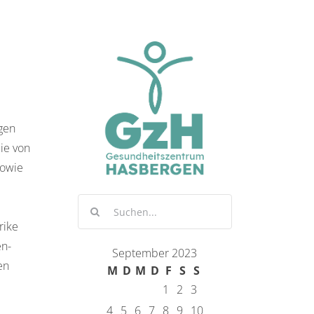
gen
ie von
sowie
Suche
nach:
rike
en-
September 2023
en
M
D
M
D
F
S
S
1
2
3
4
5
6
7
8
9
10