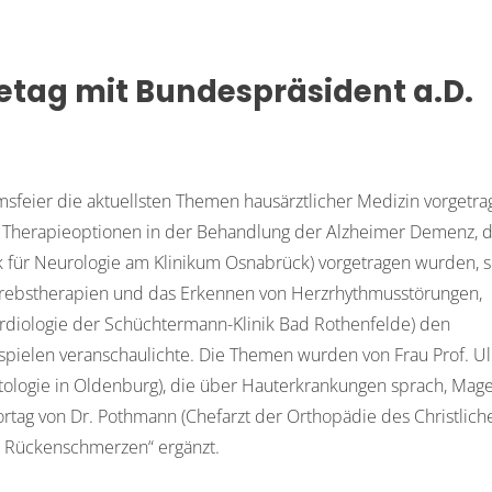
etag mit Bundespräsident a.D.
sfeier die aktuellsten Themen hausärztlicher Medizin vorgetra
Therapieoptionen in der Behandlung der Alzheimer Demenz, d
nik für Neurologie am Klinikum Osnabrück) vorgetragen wurden, 
Krebstherapien und das Erkennen von Herzrhythmusstörungen,
Kardiologie der Schüchtermann-Klinik Bad Rothenfelde) den
spielen veranschaulichte. Die Themen wurden von Frau Prof. Ul
matologie in Oldenburg), die über Hauterkrankungen sprach, Mag
ag von Dr. Pothmann (Chefarzt der Orthopädie des Christlich
t Rückenschmerzen“ ergänzt.