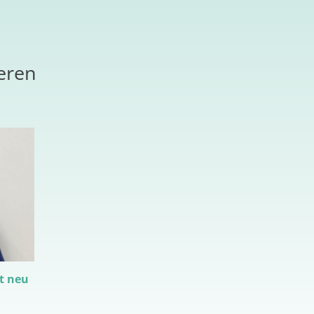
ieren
t neu