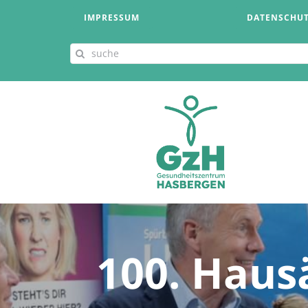
Zum
IMPRESSUM
DATENSCHU
Inhalt
springen
Suche
nach:
100. Haus