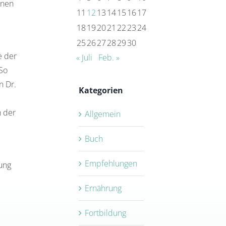
inen
11
12
13
14
15
16
17
18
19
20
21
22
23
24
25
26
27
28
29
30
e der
« Juli
Feb. »
 So
n Dr.
Kategorien
h der
Allgemein
Buch
Empfehlungen
dung
Ernährung
Fortbildung