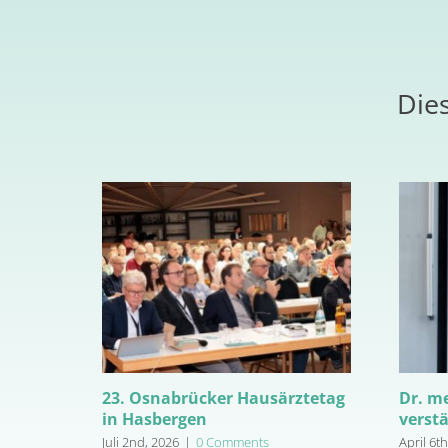
Dies
23. Osnabrücker Hausärztetag
Dr. m
in Hasbergen
verst
Juli 2nd, 2026
|
0 Comments
April 6t