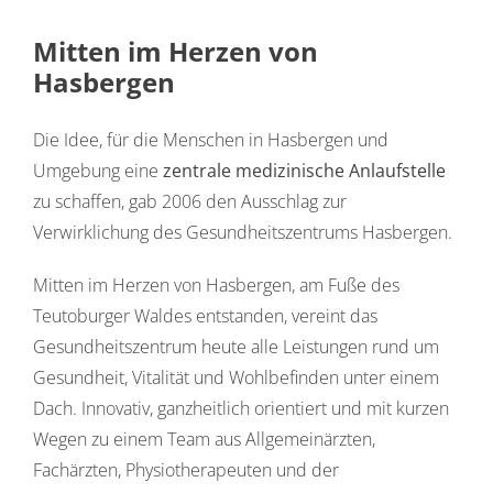
Mitten im Herzen von
INSTITUT FÜR PRÄVENTIVMEDIZIN
Hasbergen
ZAHNARZT DR. WEHNER
Die Idee, für die Menschen in Hasbergen und
PHYSIOTHERAPIE TANJA BORGELT
Umgebung eine
zentrale medizinische Anlaufstelle
DENTALLABOR MEYERSCHMELZER
zu schaffen, gab 2006 den Ausschlag zur
Verwirklichung des Gesundheitszentrums Hasbergen.
BEAUTY TIME
Mitten im Herzen von Hasbergen, am Fuße des
BEAUTY TIME HAIR
Teutoburger Waldes entstanden, vereint das
EBENFALLS IM GESUNDHEITSZENTRUM HASBERGEN ZU
Gesundheitszentrum heute alle Leistungen rund um
FINDEN
Gesundheit, Vitalität und Wohlbefinden unter einem
Dach. Innovativ, ganzheitlich orientiert und mit kurzen
Wegen zu einem Team aus Allgemeinärzten,
Fachärzten, Physiotherapeuten und der