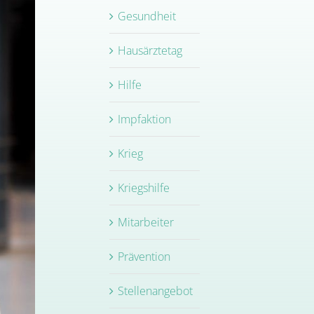
Gesundheit
Hausärztetag
Hilfe
Impfaktion
Krieg
Kriegshilfe
Mitarbeiter
Prävention
Stellenangebot