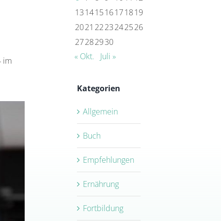
13
14
15
16
17
18
19
20
21
22
23
24
25
26
27
28
29
30
« Okt.
Juli »
4 im
Kategorien
Allgemein
Buch
Empfehlungen
Ernährung
Fortbildung