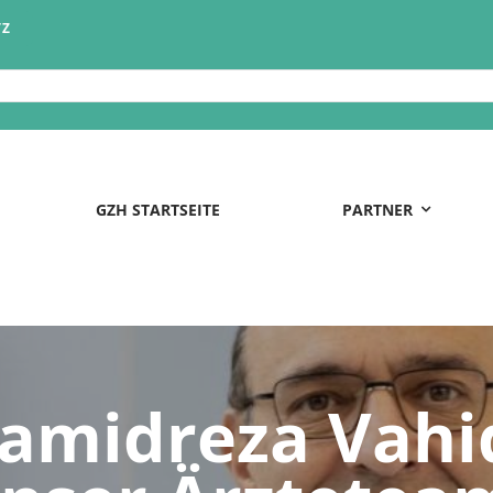
TZ
GZH STARTSEITE
PARTNER
amidreza Vahi