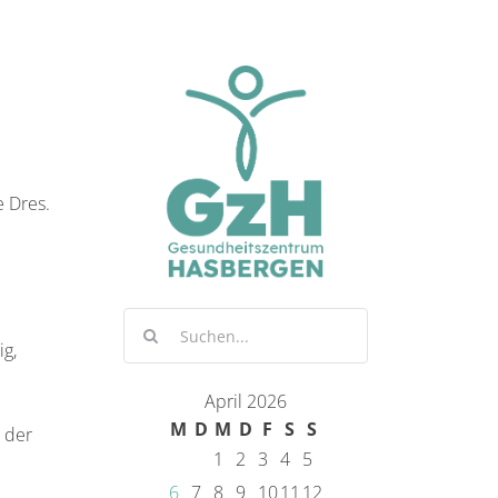
e Dres.
Suche
ig,
nach:
April 2026
M
D
M
D
F
S
S
 der
1
2
3
4
5
6
7
8
9
10
11
12