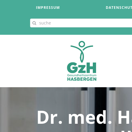
Zum
IMPRESSUM
DATENSCHU
Inhalt
springen
Suche
nach:
Dr. med. H