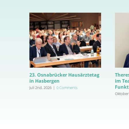
23. Osnabrücker Hausärztetag
There
in Hasbergen
im Te
Funkti
Juli 2nd, 2026
|
0 Comments
Oktober