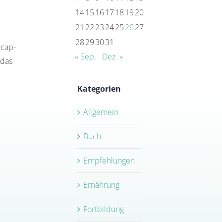
14
15
16
17
18
19
20
21
22
23
24
25
26
27
28
29
30
31
ucap-
« Sep.
Dez. »
 das
Kategorien
Allgemein
Buch
Empfehlungen
Ernährung
Fortbildung