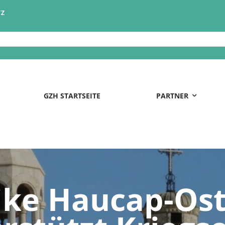
TZ
GZH STARTSEITE
PARTNER
rike Haucap-Os