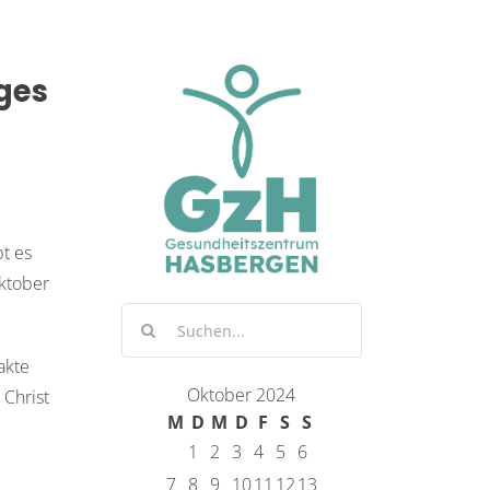
ges
bt es
Oktober
Suche
nach:
akte
Oktober 2024
 Christ
M
D
M
D
F
S
S
1
2
3
4
5
6
7
8
9
10
11
12
13