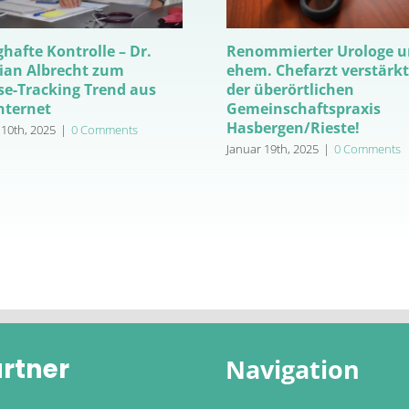
hafte Kontrolle – Dr.
Renommierter Urologe 
tian Albrecht zum
ehem. Chefarzt verstärk
se-Tracking Trend aus
der überörtlichen
nternet
Gemeinschaftspraxis
Hasbergen/Rieste!
10th, 2025
|
0 Comments
Januar 19th, 2025
|
0 Comments
rtner
Navigation