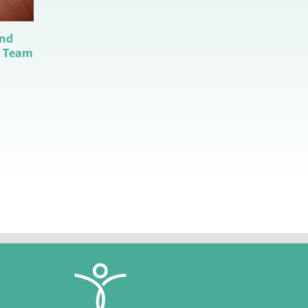
und
t Team